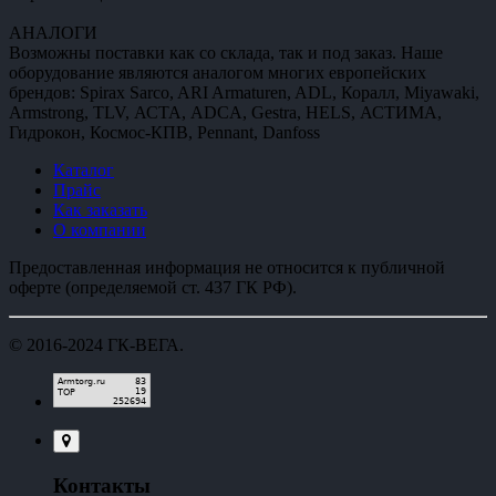
АНАЛОГИ
Возможны поставки как со склада, так и под заказ. Наше
оборудование являются аналогом многих европейских
брендов: Spirax Sarco, ARI Armaturen, ADL, Коралл, Miyawaki,
Armstrong, TLV, АСТА, ADCA, Gestra, HELS, АСТИМА,
Гидрокон, Космос-КПВ, Pennant, Danfoss
Каталог
Прайс
Как заказать
О компании
Предоставленная информация не относится к публичной
оферте (определяемой ст. 437 ГК РФ).
© 2016-2024
ГК-ВЕГА
.
Контакты