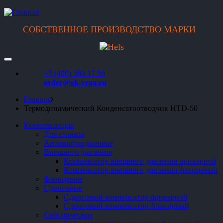
СОБСТВЕННОЕ ПРОИЗВОДСТВО МАРКИ
Каталог
+7 (495) 369 17 59
order@gk-vega.ru
О компании
Главная
Контакты
Термодинамический Конденсатоотводчик HTD-50
Компенсаторы
Информация
Для стояков
Антивибрационные
Внешнего давления
Компенсатор внешнего давления приварной
Компенсатор внешнего давления фланцевый
Фланцевые
Сдвиговые
Сдвиговый компенсатор приварной
Сдвиговый компенсатор фланцевый
Сейсмические