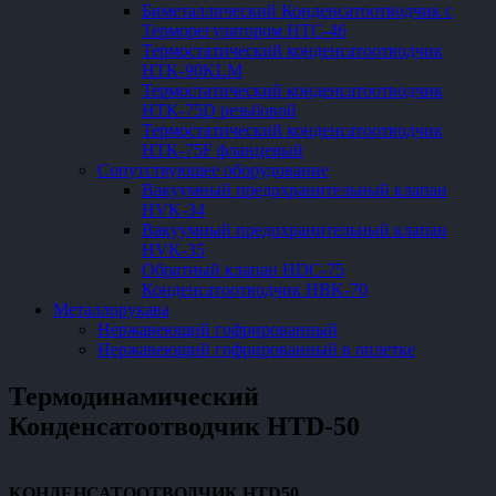
Биметаллический Конденсатоотводчик с
Терморегулятором HTC-46
Термостатический конденсатоотводчик
HTK-90KLM
Термостатический конденсатоотводчик
HTK-75D резьбовой
Термостатический конденсатоотводчик
HTK-75F фланцевый
Сопутствующее оборудование
Вакуумный предохранительный клапан
HVK-34
Вакуумный предохранительный клапан
HVK-35
Обратный клапан HDC-75
Конденсатоотводчик HBK-70
Металлорукава
Нержавеющий гофрированный
Нержавеющий гофрированный в оплетке
Термодинамический
Конденсатоотводчик HTD-50
КОНДЕНСАТООТВОДЧИК HTD50